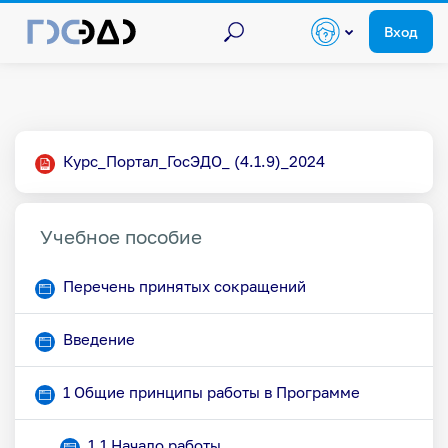
Поиск по курсам
Перейти к основному содержанию
Поиск
Вход
Тематический план
Файл
Курс_Портал_ГосЭДО_ (4.1.9)_2024
Общее
Учебное пособие
Страница
Перечень принятых сокращений
Страница
Введение
Страница
1 Общие принципы работы в Программе
Страница
1.1 Начало работы